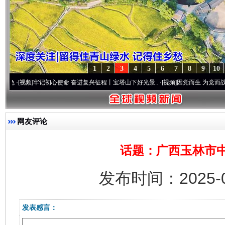
1
2
3
4
5
6
7
8
9
10
视频]
牢记初心使命 奋进复兴征程丨宝塔山下好光景..
·[视频]
因党而生 为党而战——百年“
网友评论
话题：广西玉林市
发布时间：2025-0
发表感言：