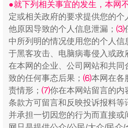
●就下列相关事宜的发生，本网
定或相关政府的要求提供您的个
他原因导致的个人信息泄漏；
⑶
全民健身五年计划来了！等你上场
中所列明的情况使用您的个人信
于黑客攻击、电脑病毒侵入或政
在本网的企业、公司网站和共同
致的任何事态后果；
⑹
本网在各
责情形；
⑺
你在本网站留言的内
条款方可留言和反映投诉报料等
并承担一切因您的行为而直接或
阿坝州三大球赛在茂县开幕
规模最
网只是提供公众/公民/大众/民