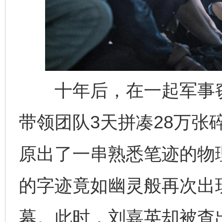
十年后，在一起军事窃
带领团队3天拼凑28万张
原出了一串熟悉笔迹的物
的字迹竟如幽灵般再次出
幕。此时，刘嘉英却被查