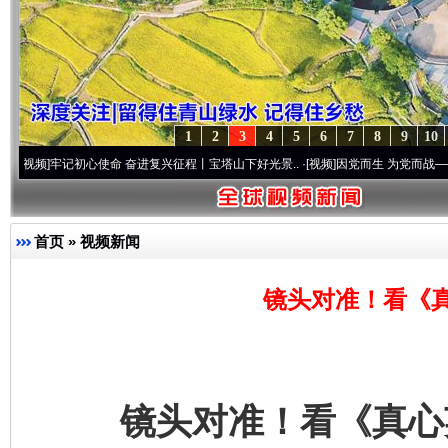
1
2
3
4
5
6
7
8
9
10
初心使命 奋进复兴征程丨宝塔山下好光景..
·[视频]
因党而生 为党而战——百年“纪”事⑧
首页
»
视频新闻
镜头对准！看《
镜头对准！看《真心英