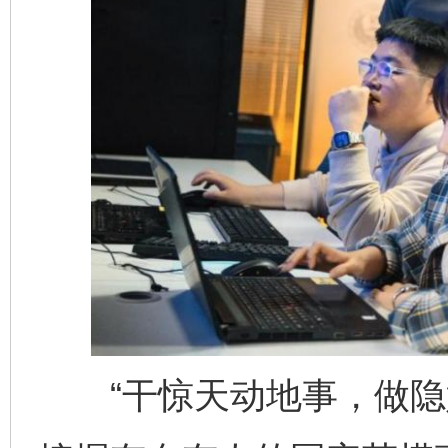
“干惊天动地事，做隐姓