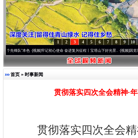
1
2
3
4
5
6
7
8
9
10
队”本色
·[视频]
牢记初心使命 奋进复兴征程丨宝塔山下好光景..
·[视频]
因党而生 为党而
首页
»
时事新闻
贯彻落实四次全会精神·
贯彻落实四次全会精神