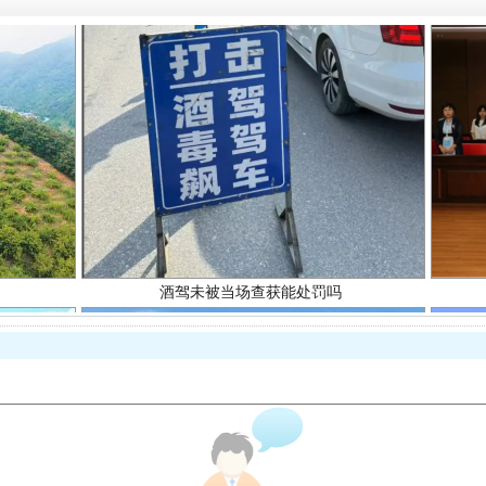
酒驾未被当场查获能处罚吗
“后车司机肯定在骂我”