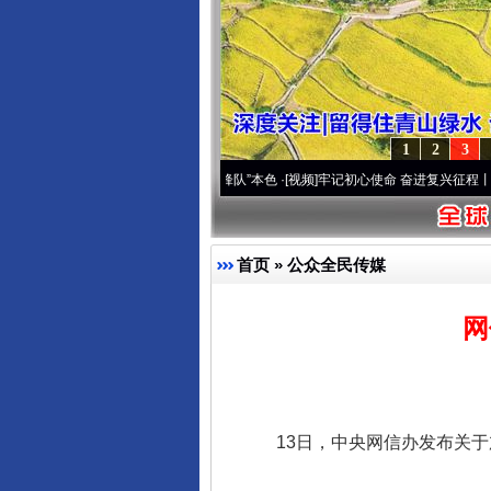
1
2
3
高原..
·[视频]
永葆“两个先锋队”本色
·[视频]
牢记初心使命 奋进复兴征程丨宝塔山下好光
首页
»
公众全民传媒
网
13日，中央网信办发布关于