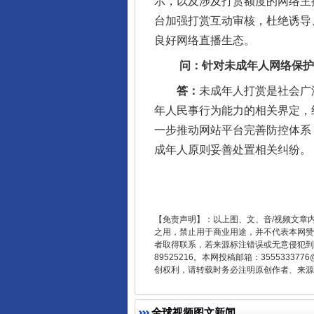
示，以及涉及打赏额度的网络主
台加强打赏互动审核，杜绝诱导、
良好网络直播生态。
法徽映军营 权益有保障
问：针对未成年人网络保护，
答：
未成年人打赏是社会广
年人民事行为能力的相关界定，
一步推动网站平台完善防控体系
成年人原则妥善处置相关纠纷。
【免责声明】：以上图、文、音/视频文章
一批国家标准开始实施
之用，禁止用于商业用途，并不代表本网赞
者取得联系，若来源标注错误或无意侵犯到您的
89525216。本网投稿邮箱：355533
创权利，请转载时务必注明原创作者、来源：
全球视频图文新闻