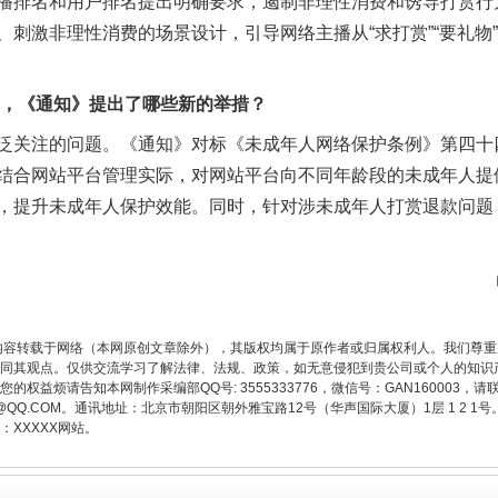
播排名和用户排名提出明确要求，遏制非理性消费和诱导打赏行
刺激非理性消费的场景设计，引导网络主播从“求打赏”“要礼物”转
让核能赋能千行百业
《通知》提出了哪些新的举措？
泛关注的问题。《通知》对标《未成年人网络保护条例》第四十
结合网站平台管理实际，对网站平台向不同年龄段的未成年人提
，提升未成年人保护效能。同时，针对涉未成年人打赏退款问题
内容转载于网络（本网原创文章除外），其版权均属于原作者或归属权利人。我们尊
从数据变化看反腐深化
同其观点。仅供交流学习了解法律、法规、政策，如无意侵犯到贵公司或个人的知识
权益烦请告知本网制作采编部QQ号: 3555333776，微信号：GAN160003，请
3776@QQ.COM。通讯地址：北京市朝阳区朝外雅宝路12号（华声国际大厦）1层 1 
XXXXX网站。