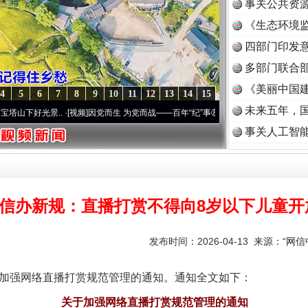
事关公共资
《生态环境监
读
四部门印发
多部门联合部
《美丽中国建
4
5
6
7
8
9
10
11
12
13
14
15
未来五年，
景..
·[视频]
因党而生 为党而战——百年“纪”事⑧加强纪律..
·[视频]
牢记初心使命 奋进
事关人工智
信办新规：直播打赏不得向8岁以下儿童开
发布时间：2026-04-13 来源：
“网
加强网络直播打赏规范管理的通知。通知全文如下：
关于加强网络直播打赏规范管理的通知