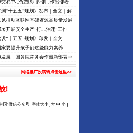
源交易中心招投标 多部门作出部署
测“十五五”规划》发布｜全文｜解
意见推动互联网基础资源高质量发展
署开展安全生产“打非治违”工作
设“十五五”规划》印发｜全文
国家要提升孩子们这些能力素养
复兴征程丨“转折之城”激荡..
·[视频]
牢记初心使命 奋进复兴征程丨红船起航处 潮起..
·
能发展，国务院常务会作最新部署⇒
网络推广投稿请点击这里>>
放!
信中国”微信公众号
字体大小[
大
中
小
]