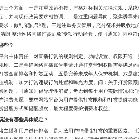
握三个方面：一是注重政策衔接，严格对标相关法律法规，系统
定，并与现行政策要求相协调。二是注重问题导向，聚焦诱导未
要求，做到“靶向”治理。三是注重务实管用，充分征求并吸收地
“清朗·整治网络直播打赏乱象”专项行动经验，使《通知》内容
哪些？
平台主体责任，对直播打赏的规则制定、功能设置、权限开通、
规则。二是明确网络直播账号申请开通打赏营利权限需要满足的
打赏金额排名和打赏互动。五是完善未成年人保护机制。六是建
实
行业协会接连发公告
理机制，加大打赏违规行为处置和曝光力度。问：关于打赏限额
额问题，《通知》倡导理性消费，考虑到每个用户实际情况和消费
户消费意愿，要求网站平台为用户提供打赏限额和打赏提醒功能
赏提醒方式和提醒频次，最大程度保护消费者权益。
法有哪些具体规定？
络主播和用户进行排名，是刺激用户非理性打赏的重要因素。《