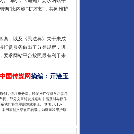
为。同时，《通知》要求网站平
向“比内容”“拼才艺”，共同维护
千年窑火 生生不息
四条，以及《民法典》关于未成
供打赏服务做出了分类规定，进
，要求网站平台按照最有利于未
中国传媒网
摘编
：
亓淦玉
重原创，也注重分享。转发推广仅供学习参考
揭开“小金库”的免责幌子
产权，部分文章转发推送时未能及时与原作
联系我们将立即删除或更正。电话：010-
2 1号。本网原创文章欢迎转载，为尊重和维护原