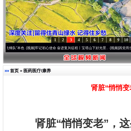
1
2
3
4
5
6
7
8
9
10
”本色
·[视频]
牢记初心使命 奋进复兴征程丨宝塔山下好光景..
·[视频]
因党而生 为党而战
首页
»
医药医疗/康养
肾脏“悄悄变
肾脏“悄悄变老”，这