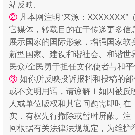
站反映。
②
凡本网注明“来源：XXXXXX
它媒体，转载目的在于传递更多信
国家大学科技园优化重塑工作
展示国家的国际形象，增强国家软
新型国家、建设和谐社会、和谐世界
民众/全民勇于担任文化使者与和
③
如你所反映投诉报料和投稿的部
或不文明用语，请谅解！如因被反
人或单位版权和其它问题需即时在
扯下公款旅游的“隐身衣”
如何以同
实，有权先行撤除或暂时屏蔽。注
网根据有关法律法规规定，为维护