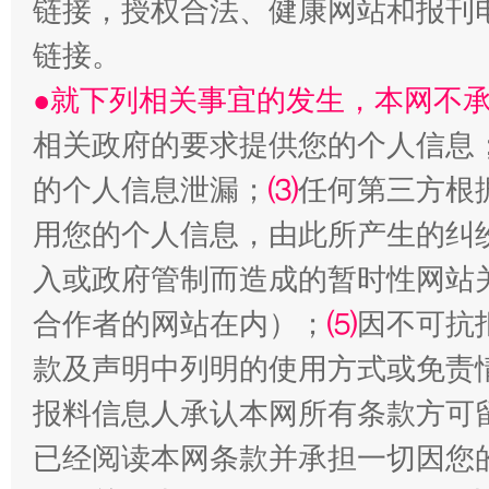
链接，授权合法、健康网站和报刊
链接。
●就下列相关事宜的发生，本网不
相关政府的要求提供您的个人信息
的个人信息泄漏；
⑶
任何第三方根
受贿1.44亿！段成刚被判无期
从幼儿
用您的个人信息，由此所产生的纠
入或政府管制而造成的暂时性网站
合作者的网站在内）；
⑸
因不可抗
款及声明中列明的使用方式或免责
报料信息人承认本网所有条款方可
已经阅读本网条款并承担一切因您