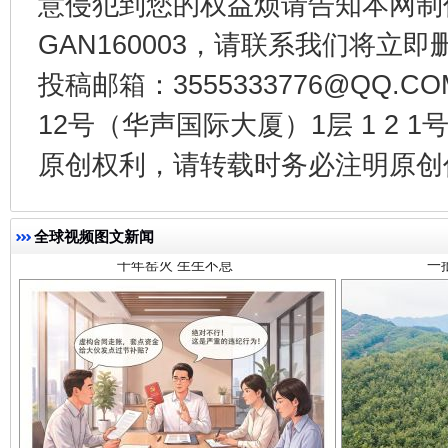
意侵犯到您的权益烦请告知本网制作采编
GAN160003，请联系我们将立即删
投稿邮箱：3555333776@QQ
12号（华声国际大厦）1层 1 2
原创权利，请转载时务必注明原创作
千年窑火 生生不息
一
全球视频图文新闻
揭开“小金库”的免责幌子