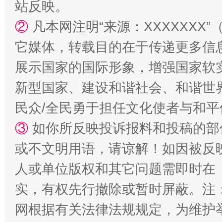
站反映。
②
凡本网注明“来源：XXXXXX
它媒体，转载目的在于传递更多信
展示国家的国际形象，增强国家软
国家大学科技园优化重塑工作
新型国家、建设和谐社会、和谐世界
民众/全民勇于担任文化使者与和
③
如你所反映投诉报料和投稿的部
或不文明用语，请谅解！如因被反
人或单位版权和其它问题需即时在
实，有权先行撤除或暂时屏蔽。注
扯下公款旅游的“隐身衣”
如何以同
网根据有关法律法规规定，为维护