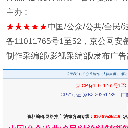
主办 :
完善运行机制助力责任有效落实
一纸欠条
★★★★★
中国/公众/公共/全民/
备11011765号1至52，京公网安备：
制作采编部/影视采编部/发布广告
关于我们
|
公众采编部
|
法律声明
| 中国
京ICP备11011765号1至3
ICP许可证: 京B2-20251785
广
东山县通报“牛蛙产品抗生素超标问题”
法
资料编辑/网络推广/法律咨询专线：
010-89525216
QQ