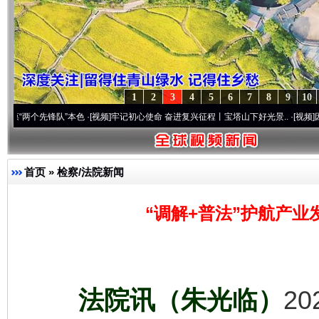
1
2
3
4
5
6
7
8
9
10
先锋队”本色
·[视频]
牢记初心使命 奋进复兴征程丨宝塔山下好光景..
·[视频]
因党而生 为党
首页
»
检察/法院新闻
“调解+普法”护航产业
法院讯（朱光临）
2