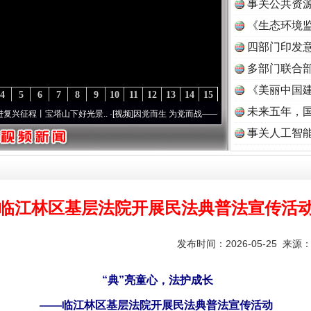
事关公共资
《生态环境监
读
四部门印发
多部门联合部
《美丽中国建
4
5
6
7
8
9
10
11
12
13
14
15
未来五年，
塔山下好光景..
·[视频]
因党而生 为党而战——百年“纪”事⑧加强纪律..
·[视频]
牢记初心
事关人工智
临江林区基层法院开展民法典普法宣传活
发布时间：2026-05-25 来源
“典”亮童心，法护成长
——临江林区基层法院开展民法典普法宣传活动