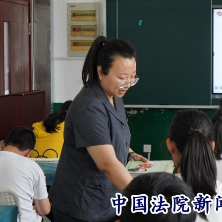
实
一纸欠条伤亲情 巡回调解促和解..