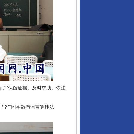
了“保留证据、及时求助、依法
？”“同学散布谣言算违法