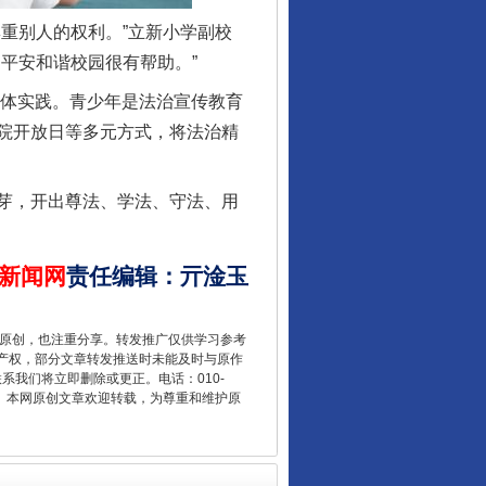
重别人的权利。”立新小学副校
平安和谐校园很有帮助。”
具体实践。青少年是法治宣传教育
院开放日等多元方式，将法治精
让核能赋能千行百业
芽，开出尊法、学法、守法、用
新闻网
责任编辑
：
亓淦玉
重原创，也注重分享。转发推广仅供学习参考
产权，部分文章转发推送时未能及时与原作
联系我们将立即删除或更正。电话：010-
2 1号。本网原创文章欢迎转载，为尊重和维护原
从数据变化看反腐深化