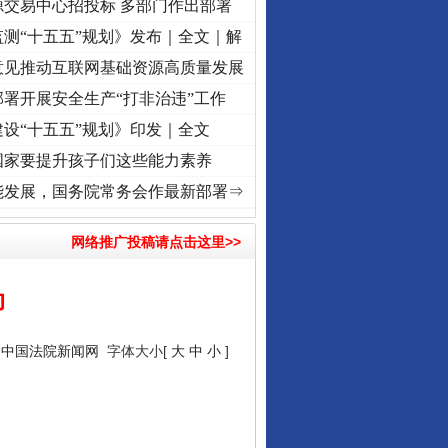
源交易中心招投标 多部门作出部署
测“十五五”规划》发布｜全文｜解
意见推动互联网基础资源高质量发展
署开展安全生产“打非治违”工作
设“十五五”规划》印发｜全文
国家要提升孩子们这些能力素养
使命 奋进复兴征程丨“转折之城”激荡..
·[视频]
牢记初心使命 奋进复兴征程丨红船起航处 
能发展，国务院常务会作最新部署⇒
网络推广投稿请点击这里>>
动
：
中国法院新闻网
字体大小[
大
中
小
]