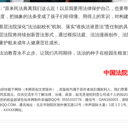
原来民法典离我们这么近！以后我要用法律保护自己，也要尊
温度，把抽象的法条变成了孩子们听得懂、用得上的常识，对构建
法院深化“法治副校长”机制、落实“谁执法谁普法”责任制的
层法院将持续创新普法形式，通过模拟法庭、法治漫画创作、法
量护航未成年人健康茁壮成长。
题”
法徽映军营 权益有保障
治教育永不止步。让我们共同期待，法治的种子在校园生根发
中国法院
内容转载于网络（本网原创文章除外），其版权均属于原作者或归属权利人。我们尊
同其观点。仅供交流学习了解法律、法规、政策，如无意侵犯到贵公司或个人的知识
权益烦请告知本网制作采编部QQ号: 3555333776，微信号：GAN160003，请
3776@QQ.COM。通讯地址：北京市朝阳区朝外雅宝路12号（华声国际大厦）1层 1 
XXXXX网站。
一批国家标准开始实施