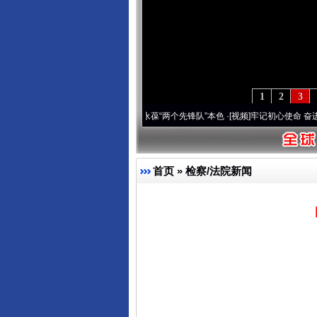
1
2
3
刻改变雪域高原..
·[视频]
永葆“两个先锋队”本色
·[视频]
牢记初心使命 奋进复兴征程丨宝
首页
»
检察/法院新闻