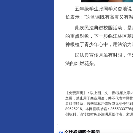
五年级学生张同学兴奋地说：“
长表示：“这堂课既有高度又有
此次民法典进校园活动，是基层
的重点对象，下一步临江林区基
神根植于青少年心中，用法治力
东山县通报“牛蛙产品抗生素超标问
民法典宣传月虽有时限，但法
法的灿烂花朵。
【免责声明】：以上图、文、音/视频文章
之用，禁止用于商业用途，并不代表本网赞
者取得联系，若来源标注错误或无意侵犯到您的
89525216。本网投稿邮箱：355533
创权利，请转载时务必注明原创作者、来源：
千年窑火 生生不息
全球视频图文新闻