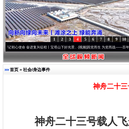
1
2
3
4
5
6
7
8
9
10
使命 奋进复兴征程丨宝塔山下好光景..
·[视频]
因党而生 为党而战——百年“纪”事⑧加强
首页
»
社会/身边事件
神舟二十三
神舟二十三号载人飞