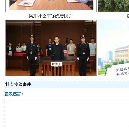
受贿1.44亿！段成刚被判无期
从幼儿
社会/身边事件
发表感言：