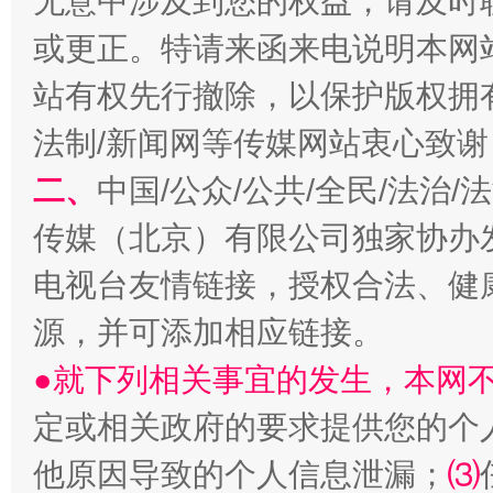
无意中涉及到您的权益，请及时
或更正。特请来函来电说明本网
站有权先行撤除，以保护版权拥有者
法制/新闻网等传媒网站衷心致谢
受贿1.44亿！段成刚被判无期
从幼儿
二、
中国/公众/公共/全民/法治
传媒（北京）有限公司独家协办
电视台友情链接，授权合法、健
源，并可添加相应链接。
●就下列相关事宜的发生，本网
定或相关政府的要求提供您的个
他原因导致的个人信息泄漏；
⑶
全民健身五年计划来了！等你上场