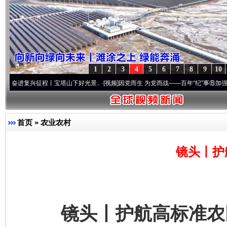
1
2
3
4
5
6
7
8
9
10
兴征程丨宝塔山下好光景..
·[视频]
因党而生 为党而战——百年“纪”事⑧加强纪律..
·[视
首页
»
农业农村
镜头丨护
镜头丨护航高标准农