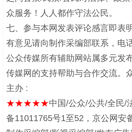
众服务！人人都作守法公民。
七、参与本网发表评论感言即表明
有意见请向制作采编部联系，电话：0
公众传媒所有辅助网站属多元发
东山县通报“牛蛙产品抗生素超标问题”
法
传媒网的支持帮助与合作交流。
主办 :
★★★★★
中国/公众/公共/全民/
备11011765号1至52，京公网安备：