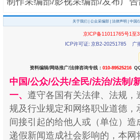
制作采编部/影视采编部/发布广告
千年窑火 生生不息
一
关于我们
|
公众采编部
|
法律声明
| 中国
京ICP备11011765号1至3
ICP许可证: 京B2-20251785
广
资料编辑/网络推广/法律咨询专线：
010-89525216
QQ
中国/公众/公共/全民/法治/法
揭开“小金库”的免责幌子
一、
遵守各国有关法律、法规，
规及行业规定和网络职业道德，
间接引起的给他人或（单位）造
递假新闻造成社会影响的，本网