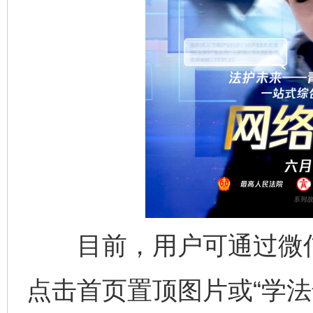
完善运行机制助力责任有效落实
一纸欠条
东山县通报“牛蛙产品抗生素超标问题”
法
目前，用户可通过微信搜
点击首页置顶图片或“学法