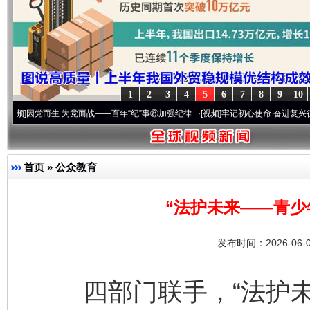
1
2
3
4
5
6
7
8
9
10
生 为党而战——百年“纪”事⑧加强纪律..
·[视频]
牢记初心使命 奋进复兴征程丨“转折之城
首页
»
公众教育
“法护未来——青少
发布时间：2026-06-
四部门联手，“法护未