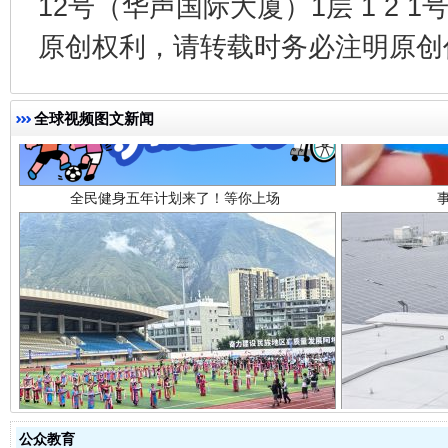
12号（华声国际大厦）1层 1 2
原创权利，请转载时务必注明原创作
全民健身五年计划来了！等你上场
全球视频图文新闻
阿坝州三大球赛在茂县开幕
规模最
公众教育