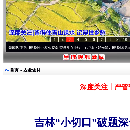
1
2
3
4
5
6
7
8
9
10
”本色
·[视频]
牢记初心使命 奋进复兴征程丨宝塔山下好光景..
·[视频]
因党而生 为党而战
首页
»
农业农村
深度关注丨严管“
吉林“小切口”破题深