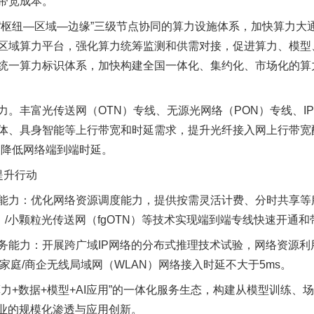
带宽成本。
“枢纽—区域—边缘”三级节点协同的算力设施体系，加快算力大
区域算力平台，强化算力统筹监测和供需对接，促进算力、模型
统一算力标识体系，加快构建全国一体化、集约化、市场化的算
丰富光传送网（OTN）专线、无源光网络（PON）专线、I
体、具身智能等上行带宽和时延需求，提升光纤接入网上行带宽
，降低网络端到端时延。
提升行动
力：优化网络资源调度能力，提供按需灵活计费、分时共享等
U）/小颗粒光传送网（fgOTN）等技术实现端到端专线快速开通
力：开展跨广域IP网络的分布式推理技术试验，网络资源利用率
家庭/商企无线局域网（WLAN）网络接入时延不大于5ms。
+数据+模型+AI应用”的一体化服务生态，构建从模型训练、
行业的规模化渗透与应用创新。