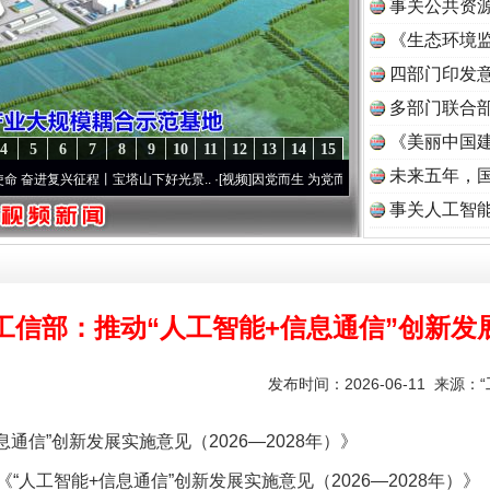
事关公共资
《生态环境监
读
四部门印发
多部门联合部
《美丽中国建
4
5
6
7
8
9
10
11
12
13
14
15
未来五年，
兴征程丨宝塔山下好光景..
·[视频]
因党而生 为党而战——百年“纪”事⑧加强纪律..
·[视频
事关人工智
工信部：推动“人工智能+信息通信”创新发
发布时间：2026-06-11 来源：
信”创新发展实施意见（2026—2028年）》
工智能+信息通信”创新发展实施意见（2026—2028年）