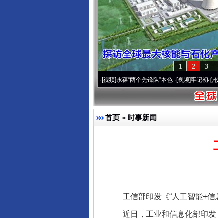
1
2
3
0周年 深刻改变雪域高原..
·[视频]
永葆“两个先锋队”本色
·[视频]
牢记初心使命 奋进复
首页
»
时事新闻
工信部印发《“人工智能+信息通
近日，工业和信息化部印发《“人