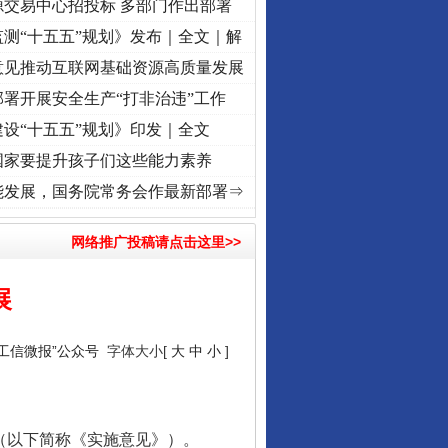
源交易中心招投标 多部门作出部署
测“十五五”规划》发布｜全文｜解
意见推动互联网基础资源高质量发展
署开展安全生产“打非治违”工作
设“十五五”规划》印发｜全文
国家要提升孩子们这些能力素养
]
牢记初心使命 奋进复兴征程丨“转折之城”激荡..
·[视频]
牢记初心使命 奋进复兴征程丨红
能发展，国务院常务会作最新部署⇒
网络推广投稿请点击这里>>
展
“工信微报”公众号
字体大小[
大
中
小
]
》（以下简称《实施意见》）。