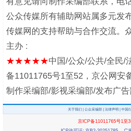
有意见请向制作采编部联系，电话：0
公众传媒所有辅助网站属多元发
传媒网的支持帮助与合作交流。
主办 :
★★★★★
中国/公众/公共/全民/
完善运行机制助力责任有效落实
一纸欠条
备11011765号1至52，京公网安备：
制作采编部/影视采编部/发布广告
关于我们
|
公众采编部
|
法律声明
| 中国
京ICP备11011765号1至3
ICP许可证: 京B2-20251785
广