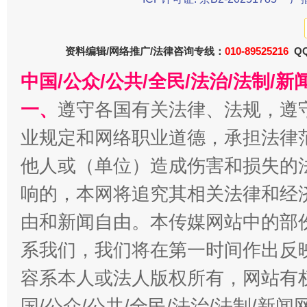
东山县通报“牛蛙产品抗生素超标问题”
法
资料编辑/网络推广/法律咨询专线：
010-89525216
QQ
中国/公众/公共/全民/法治/法制/
一、
遵守各国有关法律、法规，遵
业规定和网络职业道德，承担法律
他人或（单位）造成伤害和损失的
响的，本网将追究其相关法律和经
千年窑火 生生不息
一
由和新闻自由。本传媒网站中的部
系我们，我们将在第一时间作出反
容系本人或法人版权所有，网站有
国/公众/公共/全民/法治/法制/新