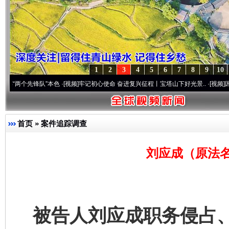
1
2
3
4
5
6
7
8
9
10
先锋队”本色
·[视频]
牢记初心使命 奋进复兴征程丨宝塔山下好光景..
·[视频]
因党而生 为
首页
»
案件追踪调查
刘应成（原法名
被告人刘应成职务侵占