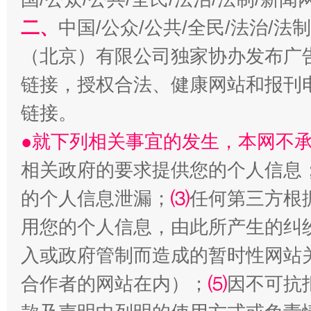
二、
中国/公众/公共/全民/法治/
（北京）有限公司独家协办发布广
揭开“小金库”的免责幌子
链接，授权合法、健康网站和报刊
链接。
●就下列相关事宜的发生，本网不
相关政府的要求提供您的个人信息
的个人信息泄漏；
⑶
任何第三方根
用您的个人信息，由此所产生的纠
入或政府管制而造成的暂时性网站
受贿1.44亿！段成刚被判无期
从幼儿
合作者的网站在内）；
⑸
因不可抗