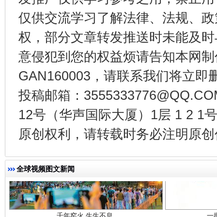
仅供交流学习了解法律、法规、政
东山县通报“牛蛙产品抗生素超标问题”
法
权，部分文章转发推送时未能及时
意侵犯到您的权益烦请告知本网制作采编
GAN160003，请联系我们将立即删
投稿邮箱：3555333776@QQ
12号（华声国际大厦）1层 1 2
原创权利，请转载时务必注明原创作
千年窑火 生生不息
一
全球视频图文新闻