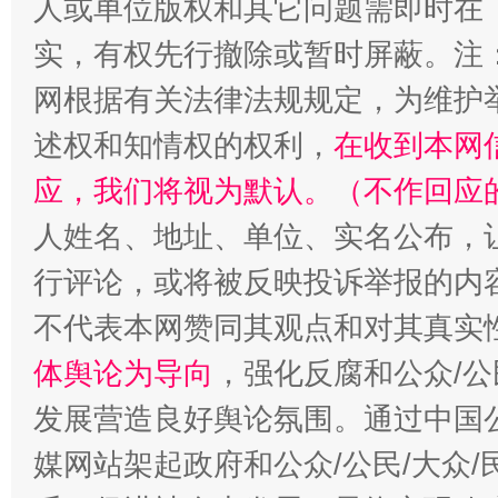
人或单位版权和其它问题需即时在
实，有权先行撤除或暂时屏蔽。注
网根据有关法律法规规定，为维护
扯下公款旅游的“隐身衣”
如何以同
述权和知情权的权利，
在收到本网
应，我们将视为默认。（不作回应
人姓名、地址、单位、实名公布，让
行评论，或将被反映投诉举报的内
不代表本网赞同其观点和对其真实
体舆论为导向
，强化反腐和公众/公
“蜀中异人”王建安的艺术幻境
发展营造良好舆论氛围。通过中国公
媒网站架起政府和公众/公民/大众